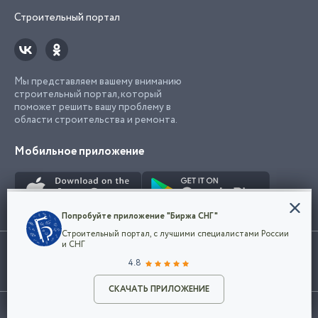
Строительный портал
Мы представляем вашему вниманию
строительный портал, который
поможет решить вашу проблему в
области строительства и ремонта.
Мобильное приложение
Конфиденциальность
Попробуйте приложение "Биржа СНГ"
Мы используем файлы cookie, чтобы сделать
Строительный портал, с лучшими специалистами России
наш сайт удобным для каждого
Использование сайта, в том числе подача объявлений, означает
и СНГ
пользователя. Оставаясь на сайте,
ОК
согласие с
пользовательским соглашением
. Все логотипы и торговые
4.8
вы соглашаетесь
марки представленные на сайте являются собственностью их
с
Политикой конфиденциальности компании
владельца.
Разместить объявление
и принимаете условия использования cookie.
СКАЧАТЬ ПРИЛОЖЕНИЕ
©2026
Биржа СНГ