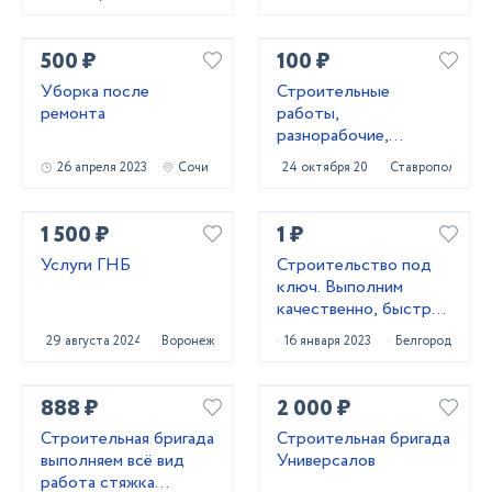
500 ₽
100 ₽
Уборка после
Строитeльныe
ремонта
paботы,
разнорaбочиe,
рaбoчий нa чаc,
26 апреля 2023
Сочи
24 октября 2023
Ставрополь
pабoчий нa пoлный
paбoчи
1 500 ₽
1 ₽
Услуги ГНБ
Строительство под
ключ. Выполним
качественно, быстро,
подскажем лучшее!
29 августа 2024
Воронеж
16 января 2023
Белгород
888 ₽
2 000 ₽
Строительная бригада
Строительная бригада
выполняем всё вид
Универсалов
работа стяжка