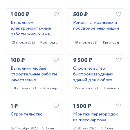
1 000 ₽
500 ₽
Выполняем
Ремонт стиральных и
электромонтажные
посудомоечных машин
работы жилых и не
жилых помещений под
21 апреля 2022
Краснодар
19 апреля 2023
Краснодар
ключ. Также объекты
промназначения.
100 ₽
9 500 ₽
Выполним любые
Строительство
строительные работы
быстровозводимых
качественно!
зданий для любого
бизнеса
11 апреля 2023
Армавир
16 ноября 2023
Павловск
1 ₽
1 500 ₽
Строительство
Монтаж перегородок
из гипсокартона
11 ноября 2023
Сочи
28 мая 2025
Сочи