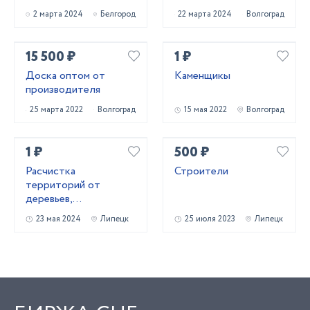
короед фасад
2 марта 2024
Белгород
22 марта 2024
Волгоград
штукатурк
15 500 ₽
1 ₽
Доска оптом от
Каменщикы
производителя
25 марта 2022
Волгоград
15 мая 2022
Волгоград
1 ₽
500 ₽
Расчистка
Строители
территорий от
деревьев,
кустарников и корней
23 мая 2024
Липецк
25 июля 2023
Липецк