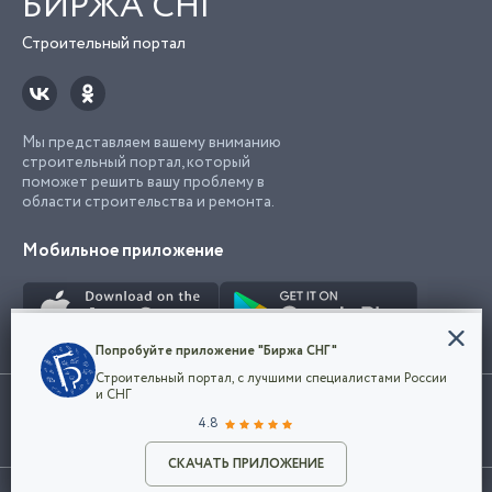
БИРЖА СНГ
Строительный портал
Мы представляем вашему вниманию
строительный портал, который
поможет решить вашу проблему в
области строительства и ремонта.
Мобильное приложение
Конфиденциальность
Попробуйте приложение "Биржа СНГ"
Мы используем файлы cookie, чтобы сделать
Строительный портал, с лучшими специалистами России
наш сайт удобным для каждого
Использование сайта, в том числе подача объявлений, означает
и СНГ
пользователя. Оставаясь на сайте,
ОК
согласие с
пользовательским соглашением
. Все логотипы и торговые
4.8
вы соглашаетесь
марки представленные на сайте являются собственностью их
с
Политикой конфиденциальности компании
владельца.
Разместить объявление
и принимаете условия использования cookie.
СКАЧАТЬ ПРИЛОЖЕНИЕ
©2026
Биржа СНГ