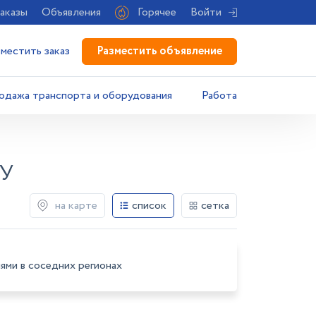
аказы
Объявления
Горячее
Войти
Разместить объявление
зместить заказ
одажа транспорта и оборудования
Работа
У
на карте
список
сетка
ями в соседних регионах