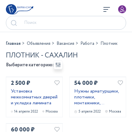
БИРЖА СНГ
Главная
Объявления
Вакансия
Работа
Плотник
ПЛОТНИК - САХАЛИН
Выберите категорию:
2 500 ₽
54 000 ₽
Установка
Нужны арматурщики,
межкомнатных дверей
плотники,
и укладка ламината
монтажники,
сварщики, бетонщики,
14 апреля 2022
Москва
5 апреля 2022
Москва
стропальщики,
разнорабочие ...
60 000 ₽