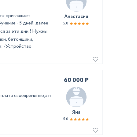
т» приглашает
Анастасия
учение - 5 дней, далее
5.0
тся за эти дни.❗ Нужны
ики, бетонщики,
и: -Устройство
60 000 ₽
плата своевременно,з.п
Яна
5.0