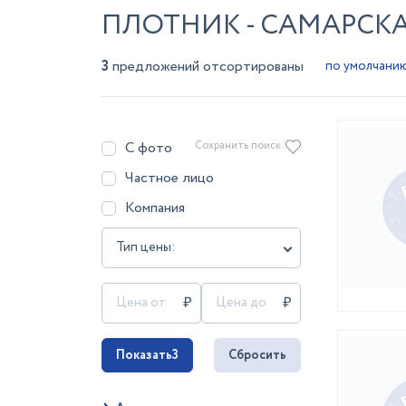
ПЛОТНИК - САМАРСК
3
предложений отсортированы
С фото
Сохранить поиск
Частное лицо
Компания
Тип цены:
Показать
3
Сбросить