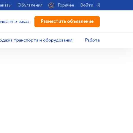
аказы
Объявления
Горячее
Войти
Разместить объявление
зместить заказ
одажа транспорта и оборудования
Работа