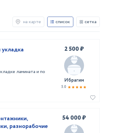
на карте
список
сетка
2 500 ₽
 укладка
кладке ламината и по
Ибрагим
5.0
54 000 ₽
онтажники,
ки, разнорабочие