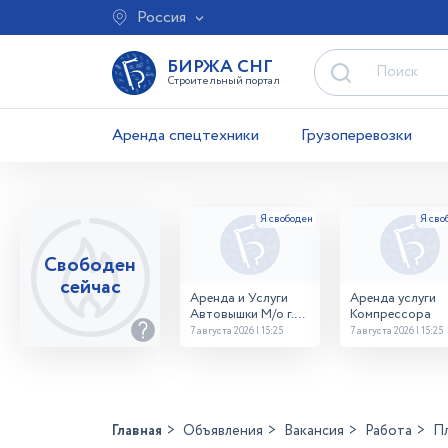
Россия
БИРЖА СНГ
Строительный портал
Аренда спецтехники
Грузоперевозки
Свободен
сейчас
Аренда и Услуги
Аренда услуги
Автовышки М/о г.
Компрессора
Домодедово
7 августа 2026 | 15:25
7 августа 2026 | 15:25
26,28,32 место
Главная
Объявления
Вакансия
Работа
П