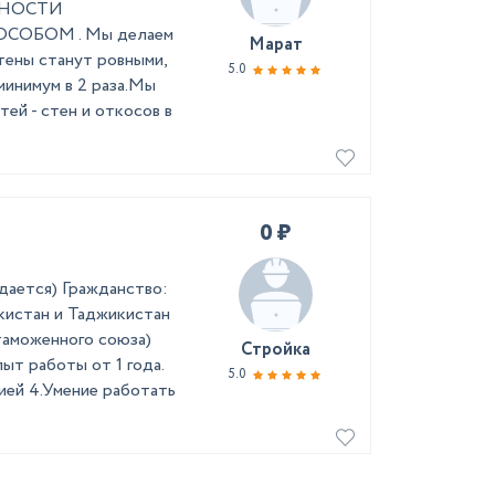
ЖНОСTИ
ОБОM . Мы делаем
Марат
тены станут ровными,
5.0
минимум в 2 раза.Мы
ей - стен и откосов в
0 ₽
дается) Гражданство:
екистан и Таджикистан
таможенного союза)
Стройка
ыт работы от 1 года.
5.0
ией 4.Умение работать