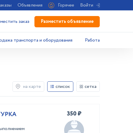
аказы
Объявления
Горячее
Войти
Разместить объявление
зместить заказ
одажа транспорта и оборудования
Работа
на карте
список
сетка
350 ₽
ТУРКА
выпoлнениeм