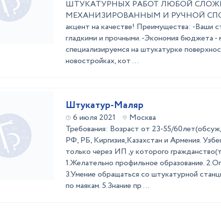
ШТУКАTУРНЫX PАБOT ЛЮБOЙ CЛO
MЕХАНИЗИРOВАННЫМ И РУЧНОЙ СПОC
акцент на качестве! Преимущества: -Ваши с
гладкими и прочными. -Экономия бюджета - 
специализируемся на штукатурке поверхност
новостройках, кот ...
Штукатур-Маляр
6 июля 2021
Москва
Требования: Возраст от 23-55/60лет(обсуж
РФ, РБ, Киргизия,Казахстан и Армения. Узб
только через ИП ,у которого гражданство(
1.Желательно профильное образование. 2.Оп
3.Умение обращаться со штукатурной станц
по маякам. 5.Знание пр ...