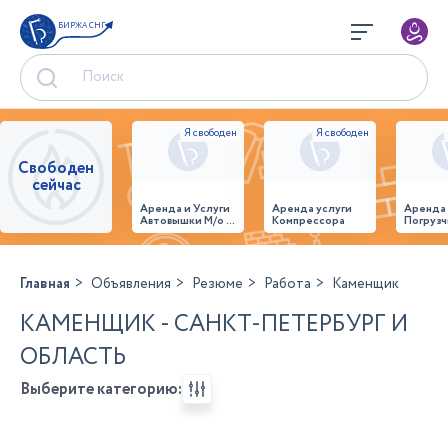
БИРЖА СНГ
Свободен
сейчас
Аренда и Услуги
Аренда услуги
Аренда
Автовышки М/о г.
Компрессора
Погрузч
Домодедово
26,28,32 место
Главная
Объявления
Резюме
Работа
Каменщик
КАМЕНЩИК - САНКТ-ПЕТЕРБУРГ И
ОБЛАСТЬ
Выберите категорию: