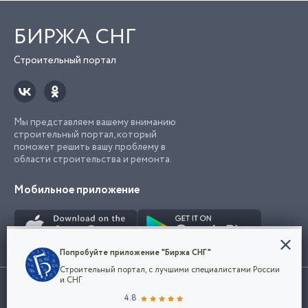
БИРЖА СНГ
Строительный портал
Мы представляем вашему вниманию
строительный портал, который
поможет решить вашу проблему в
области строительства и ремонта.
Мобильное приложение
Конфиденциальность
Попробуйте приложение "Биржа СНГ"
Мы используем файлы cookie, чтобы сделать
Строительный портал, с лучшими специалистами России
наш сайт удобным для каждого
Использование сайта, в том числе подача объявлений, означает
и СНГ
пользователя. Оставаясь на сайте,
ОК
согласие с
пользовательским соглашением
. Все логотипы и торговые
4.8
вы соглашаетесь
марки представленные на сайте являются собственностью их