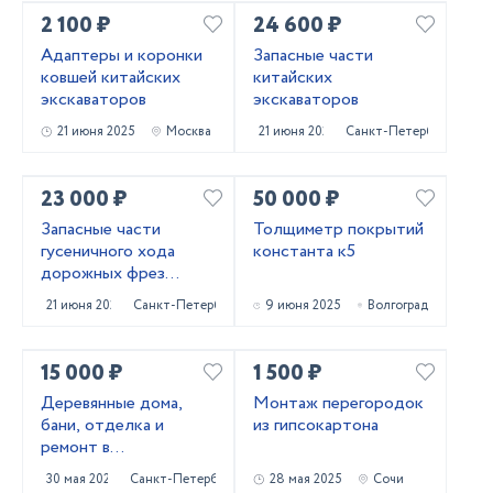
2 100 ₽
24 600 ₽
Адаптеры и коронки
Запасные части
ковшей китайских
китайских
экскаваторов
экскаваторов
21 июня 2025
Москва
21 июня 2025
Санкт-Петербург
23 000 ₽
50 000 ₽
Запасные части
Толщиметр покрытий
гусеничного хода
константа к5
дорожных фрез
Caterpillar PM620
21 июня 2025
Санкт-Петербург
9 июня 2025
Волгоград
15 000 ₽
1 500 ₽
Деревянные дома,
Монтаж перегородок
бани, отделка и
из гипсокартона
ремонт в
Приозерском и
30 мая 2025
Санкт-Петербург
28 мая 2025
Сочи
Выборгском районах