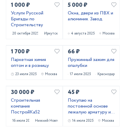
1 000 ₽
5 000 ₽
Услуги Русской
Окна, двери из ПВХ и
Бригады по
алюминия. Завод.
Строительству
20 октября 2025
Иркутск
4 августа 2025
Москва
1 700 ₽
66 ₽
Паркетная химия
Пружинный зажим для
оптом и в розницу
опалубки
23 июля 2025
Москва
17 июля 2025
Краснодар
30 000 ₽
45 ₽
Строительная
Покупаю на
компания
постоянной основе
ПостройКа52
лежалую арматуру и
металлопрокат!
16 июля 2025
Нижний Новгород
14 июля 2025
Москва
Самовывоз