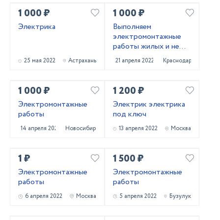
1 000 ₽
1 000 ₽
Электрика
Выполняем
электромонтажные
работы жилых и не
жилых помещений под
25 мая 2022
Астрахань
21 апреля 2022
Краснодар
ключ. Также объекты
промназначения.
1 000 ₽
1 200 ₽
Электромонтажные
Электрик электрика
работы
под ключ
14 апреля 2022
Новосибирск
13 апреля 2022
Москва
1 ₽
1 500 ₽
Электромонтажные
Электромонтажные
работы
работы
6 апреля 2022
Москва
5 апреля 2022
Бузулук