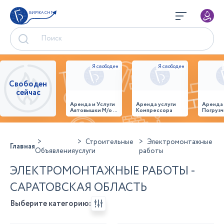
БИРЖА СНГ
Свободен
сейчас
Аренда и Услуги
Аренда услуги
Аренда
Автовышки М/о г.
Компрессора
Погрузч
Домодедово
26,28,32 место
Строительные
Электромонтажные
Главная
Объявления
услуги
работы
ЭЛЕКТРОМОНТАЖНЫЕ РАБОТЫ -
САРАТОВСКАЯ ОБЛАСТЬ
Выберите категорию: