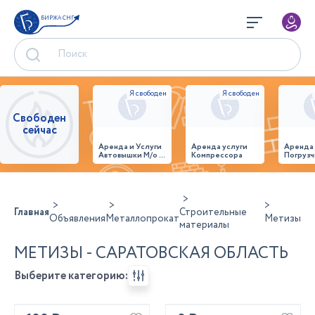
БИРЖА СНГ
Свободен
сейчас
Аренда и Услуги
Аренда услуги
Аренда
Автовышки М/о г.
Компрессора
Погрузч
Домодедово
26,28,32 место
Главная
Строительные
Объявления
Металлопрокат
Метизы
материалы
МЕТИЗЫ - САРАТОВСКАЯ ОБЛАСТЬ
Выберите категорию: