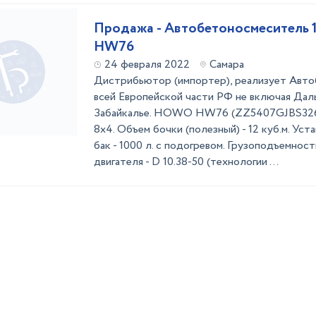
Продажа - Автобетоносмеситель 
HW76
24 февраля 2022
Самара
Дистрибьютор (импортер), реализует Авт
всей Европейской части РФ не включая Дал
Забайкалье. HOWO HW76 (ZZ5407GJBS3267
8х4. Объем бочки (полезный) - 12 куб.м. Ус
бак - 1000 л. с подогревом. Грузоподъемнос
двигателя - D 10.38-50 (технологии ...