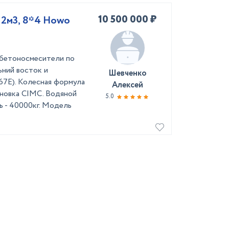
10 500 000 ₽
12м3, 8*4 Howo
обетоносмесители по
ьний восток и
Шевченко
E). Колесная формула
Алексей
тановка CIMC. Водяной
5.0
ть - 40000кг. Модель