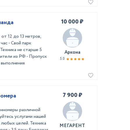
10 000 ₽
ланда
от 12 до 13 метров,
 час - Свой парк
Техника не старше 5
Аркона
дители из РФ - Пропуск
5.0
 выполнения
7 900 ₽
номера
инномеры различной
уйтесь услугами нашей
 любых целей. Техника
МЕГАРЕНТ
ров - 3.5 тонн Бортовая