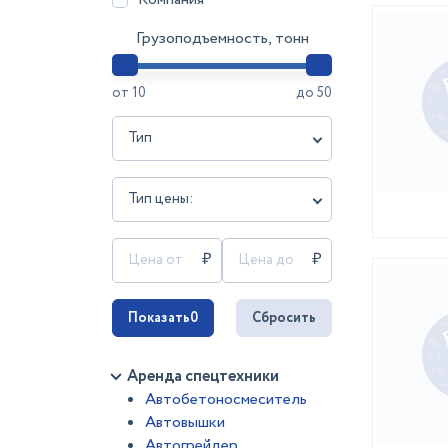
Грузоподъемность, тонн
от
10
до
50
Тип
Тип цены:
Показать
0
Сбросить
Аренда спецтехники
Автобетоносмеситель
Автовышки
Автогрейдер