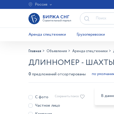
Россия
БИРЖА СНГ
Строительный портал
Аренда спецтехники
Грузоперевозки
Главная
Объявления
Аренда спецтехники
ДЛИННОМЕР - ШАХТ
0
предложений отсортированы
В данн
С фото
Сохранить поиск
Частное лицо
Компания