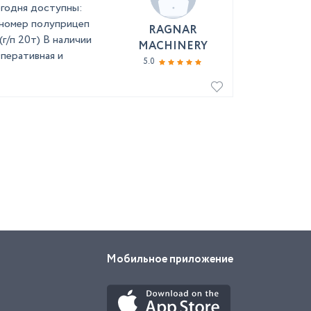
егодня доступны:
нномер полуприцеп
RAGNAR
(г/п 20т) В наличии
MACHINERY
перативная и
5.0
Мобильное приложение