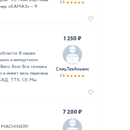
5.0
омер «КАМАЗ» — 9
1 250 ₽
области. В нашем
ного и импортного
Benz Axor Вся техника
СпецТехАльянс
 и имеет весь перечень
5.0
МКАД, ТТК, СК Мы
7 200 ₽
AR MACHINERY