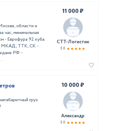
11 000 ₽
Москве, области и
за час, минимальная
м - Еврофура 92 куба.
СТТ-Логистик
к МКАД, ТТК, СК. -
5.0
ждане РФ. -
..
10 000 ₽
метров
 негабаритный груз
!
Александр
5.0