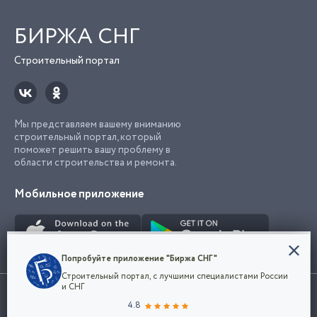
БИРЖА СНГ
Строительный портал
Мы представляем вашему вниманию
строительный портал, который
поможет решить вашу проблему в
области строительства и ремонта.
Мобильное приложение
Конфиденциальность
Попробуйте приложение "Биржа СНГ"
Мы используем файлы cookie, чтобы сделать
Строительный портал, с лучшими специалистами России
наш сайт удобным для каждого
Использование сайта, в том числе подача объявлений, означает
и СНГ
пользователя. Оставаясь на сайте,
ОК
согласие с
пользовательским соглашением
. Все логотипы и торговые
4.8
вы соглашаетесь
марки представленные на сайте являются собственностью их
с
Политикой конфиденциальности компании