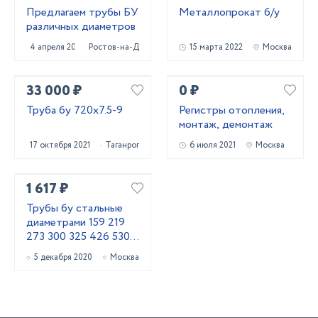
Предлагаем трубы БУ
Металлопрокат б/у
различных диаметров
4 апреля 2022
Ростов-на-Дону
15 марта 2022
Москва
33 000 ₽
0 ₽
Труба бу 720x7.5-9
Регистры отопления,
монтаж, демонтаж
17 октября 2021
Таганрог
6 июля 2021
Москва
1 617 ₽
Трубы бу стальные
диаметрами 159 219
273 300 325 426 530
630 720 820 1020
5 декабря 2020
Москва
1220 1420