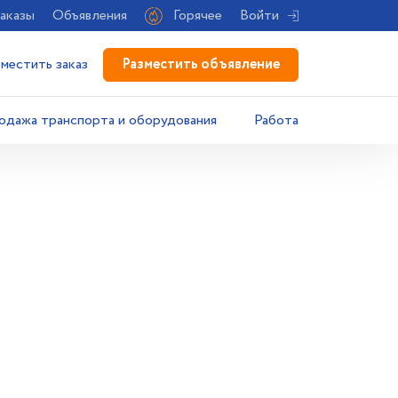
аказы
Объявления
Горячее
Войти
Разместить объявление
зместить заказ
одажа транспорта и оборудования
Работа