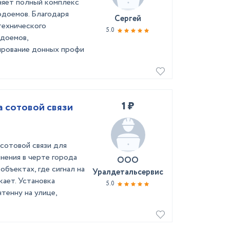
няет полный комплекс
одоемов. Благодаря
Сергей
технического
5.0
доемов,
ирование донных профи
1 ₽
 сотовой связи
сотовой связи для
нения в черте города
ООО
объектах, где сигнал на
Уралдетальсервис
кает. Установка
5.0
тенну на улице,