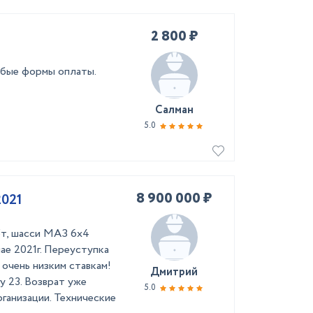
2 800 ₽
юбые формы оплаты.
Салман
5.0
8 900 000 ₽
2021
т, шасси МАЗ 6х4
мае 2021г. Переуступка
 очень низким ставкам!
Дмитрий
у 23. Возврат уже
5.0
рганизации. Технические