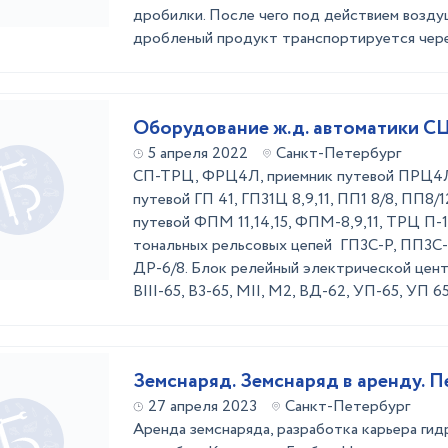
дробилки. После чего под действием возду
дробленый продукт транспортируется через 
Оборудование ж.д. автоматики С
5 апреля 2022
Санкт-Петербург
СП-ТРЦ, ФРЦ4Л, приемник путевой ПРЦ4Л1
путевой ГП 41, ГП31Ц 8,9,11, ПП1 8/8, ПП8/1
путевой ФПМ 11,14,15, ФПМ-8,9,11, ТРЦ П-1
тональных рельсовых цепей ГП3С-Р, ПП3С-
ДР-6/8. Блок релейный электрической цент
ВIII-65, В3-65, МII, М2, ВД-62, УП-65, УП 65,
Земснаряд. Земснаряд в аренду. П
27 апреля 2023
Санкт-Петербург
Аренда земснаряда, разработка карьера ги