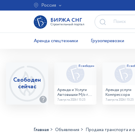
Россия
БИРЖА СНГ
Строительный портал
Аренда спецтехники
Грузоперевозки
Свободен
сейчас
Аренда и Услуги
Аренда услуги
Автовышки М/о г.
Компрессора
Домодедово
7 августа 2026 | 15:25
7 августа 2026 | 15:25
26,28,32 место
Главная
Объявления
Продажа транспорта и 