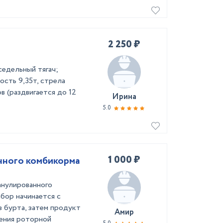
2 250 ₽
седельный тягач;
ость 9,35т, стрела
в (раздвигается до 12
Ирина
5.0
1 000 ₽
нного комбикорма
анулированного
абор начинается с
 бурта, затем продукт
Амир
ления роторной