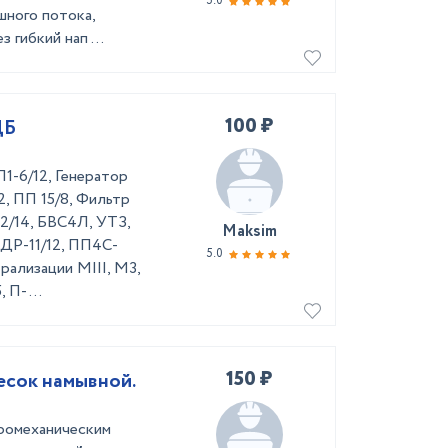
5.0
шного потока,
гибкий нап ...
100 ₽
ЦБ
-6/12, Генератор
2, ПП 15/8, Фильтр
2/14, БВС4Л, УТЗ,
Maksim
ДР-11/12, ПП4С-
5.0
рализации МIII, М3,
 П- ...
150 ₽
есок намывной.
дромеханическим