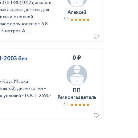
79.1-80(2012), аналоги
закладные детали для
Алексей
ильки с полной
5.0
асс прочности от 5.8
5 метров.А ...
0 ₽
1-2003 без
 Круг. Марка
овный) диаметр, мм -
ПП
х условий - ГОСТ 2590-
Регионгаздеталь
5.0