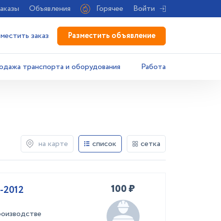
аказы
Объявления
Горячее
Войти
Разместить объявление
зместить заказ
одажа транспорта и оборудования
Работа
на карте
список
сетка
100 ₽
-2012
роизводстве