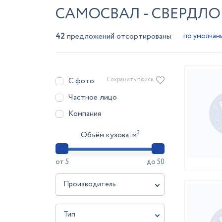
САМОСВАЛ - СВЕРДЛО
42
предложений отсортированы
С фото
Сохранить поиск
Частное лицо
Компания
3
Объём кузова, м
от
5
до
50
Производитель
Тип