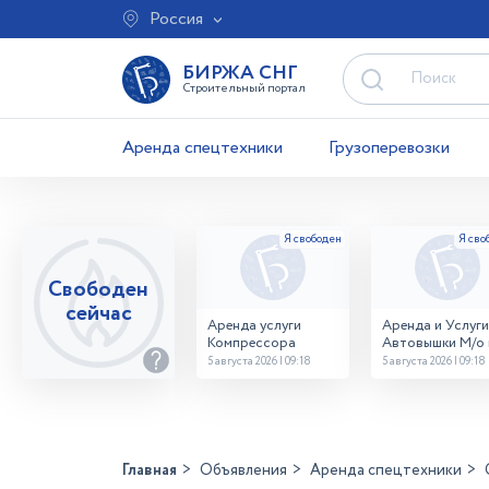
Россия
БИРЖА СНГ
Строительный портал
Аренда спецтехники
Грузоперевозки
Свободен
сейчас
Аренда услуги
Аренда и Услуги
Компрессора
Автовышки М/о г
Домодедово
5 августа 2026 | 09:18
5 августа 2026 | 09:18
26,28,32 место
Главная
Объявления
Аренда спецтехники