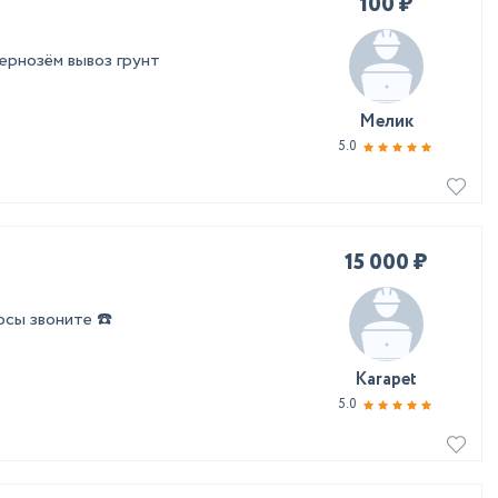
100 ₽
ернозём вывоз грунт
Мелик
5.0
15 000 ₽
сы звоните ☎️
Karapet
5.0