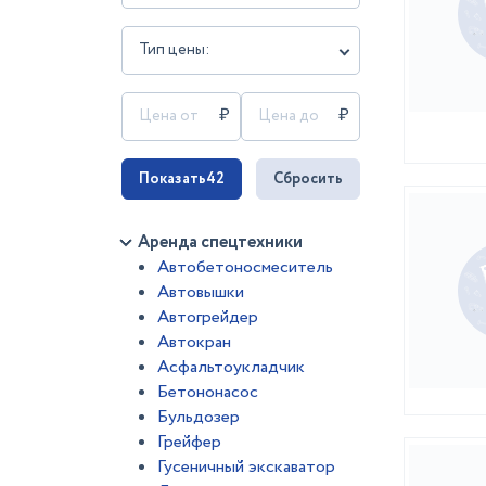
Тип цены:
Показать
42
Сбросить
Аренда спецтехники
Автобетоносмеситель
Автовышки
Автогрейдер
Автокран
Асфальтоукладчик
Бетононасос
Бульдозер
Грейфер
Гусеничный экскаватор