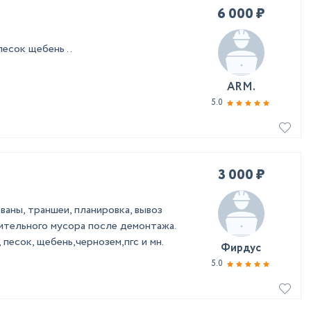
6 000 ₽
сок щебень ..
ARM.
5.0
3 000 ₽
ны, траншеи, планировка, вывоз
оительного мусора после демонтажа.
 песок, щебень,чернозем,пгс и мн.
Фирдус
5.0