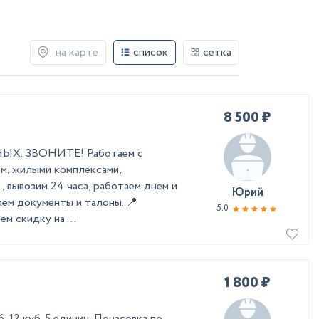
на карте
список
сетка
8 500 ₽
ДНЫХ. ЗВОНИТЕ! Работаем с
м, жилыми комплексами,
 вывозим 24 часа, работаем днем и
Юрий
ем документы и талоны. 📍
5.0
м скидку на ...
1 800 ₽
 12 куб. 5 единиц. Почасовка по