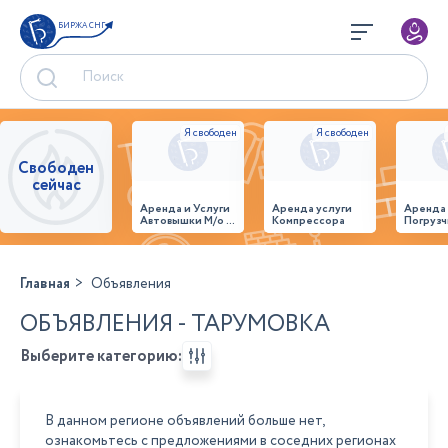
БИРЖА СНГ
Свободен
сейчас
Аренда и Услуги
Аренда услуги
Аренда
Автовышки М/о г.
Компрессора
Погрузч
Домодедово
26,28,32 место
Главная
Объявления
ОБЪЯВЛЕНИЯ - ТАРУМОВКА
Выберите категорию:
В данном регионе объявлений больше нет,
ознакомьтесь с предложениями в соседних регионах