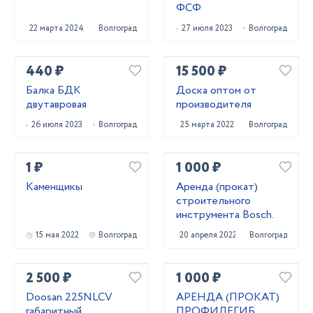
ФСФ
22 марта 2024
Волгоград
27 июля 2023
Волгоград
440 ₽
15 500 ₽
Балка БДК
Доска оптом от
двутавровая
производителя
26 июля 2023
Волгоград
25 марта 2022
Волгоград
1 ₽
1 000 ₽
Каменщикы
Аренда (прокат)
строительного
инструмента Bosch.
15 мая 2022
Волгоград
20 апреля 2022
Волгоград
2 500 ₽
1 000 ₽
Doosan 225NLCV
АРЕНДА (ПРОКАТ)
габаритный
ПРОФИЛЕГИБ