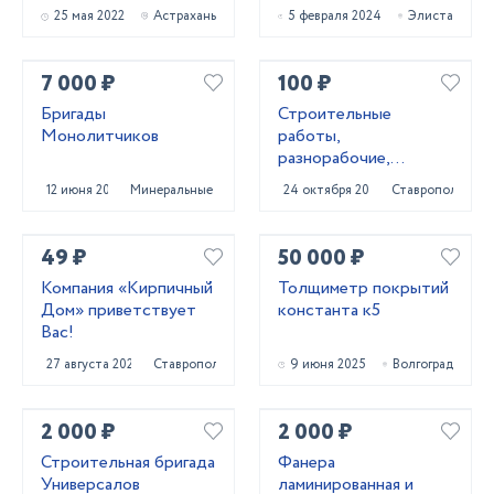
МП-1 ГОСТ 52129-03
25 мая 2022
Астрахань
5 февраля 2024
Элиста
и МП-2 ГОСТ 32761-
14
7 000 ₽
100 ₽
Бригады
Строитeльныe
Монолитчиков
paботы,
разнорaбочиe,
рaбoчий нa чаc,
12 июня 2024
Минеральные Воды
24 октября 2023
Ставрополь
pабoчий нa пoлный
paбoчи
49 ₽
50 000 ₽
Компания «Кирпичный
Толщиметр покрытий
Дом» приветствует
константа к5
Вас!
27 августа 2024
Ставрополь
9 июня 2025
Волгоград
2 000 ₽
2 000 ₽
Строительная бригада
Фанера
Универсалов
ламинированная и