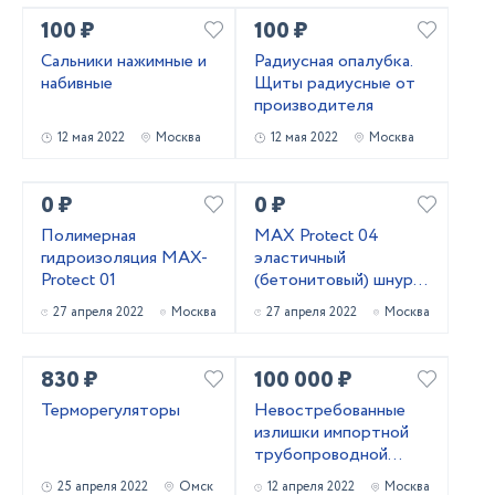
100 ₽
100 ₽
Сальники нажимные и
Радиусная опалубка.
набивные
Щиты радиусные от
производителя
12 мая 2022
Москва
12 мая 2022
Москва
0 ₽
0 ₽
Полимерная
MAX Protect 04
гидроизоляция MAX-
эластичный
Protect 01
(бетонитовый) шнур
(набухающий
27 апреля 2022
Москва
27 апреля 2022
Москва
профиль, гидрошнур)
830 ₽
100 000 ₽
Терморегуляторы
Невостребованные
излишки импортной
трубопроводной
запорной арматуры
25 апреля 2022
Омск
12 апреля 2022
Москва