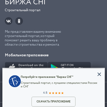
БИРЖА СНГ
Строительный портал
Мы представляем вашему вниманию
строительный портал, который
поможет решить вашу проблему в
области строительства и ремонта.
Мобильное приложение
Конфиденциальность
Попробуйте приложение "Биржа СНГ"
Мы используем файлы cookie, чтобы сделать
Строительный портал, с лучшими специалистами России
наш сайт удобным для каждого
Использование сайта, в том числе подача объявлений, означает
и СНГ
пользователя. Оставаясь на сайте,
ОК
согласие с
пользовательским соглашением
. Все логотипы и торговые
4.8
вы соглашаетесь
марки представленные на сайте являются собственностью их
с
Политикой конфиденциальности компании
владельца.
Разместить объявление
и принимаете условия использования cookie.
СКАЧАТЬ ПРИЛОЖЕНИЕ
©2026
Биржа СНГ