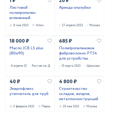
1 ₽
20 ₽
Листовой
Аренда опалубки
полипропилен
вспененный
8 мая 2023
Углич
27 апреля 2023
Москва
18 000 ₽
685 ₽
Масло JCB LS plus
Полипропиленовое
(80w90)
фиброволокно РТ54
для устройства
паркингов со склада в
6 апреля 2023
Ростов-на-Дону
13 марта 2023
Щелково
Москве
40 ₽
4 800 ₽
Энергофлекс
Строительство
утеплитель для труб
складов, ангаров,
металлоконструкций
3 февраля 2023
Пермь
20 мая 2022
Москва