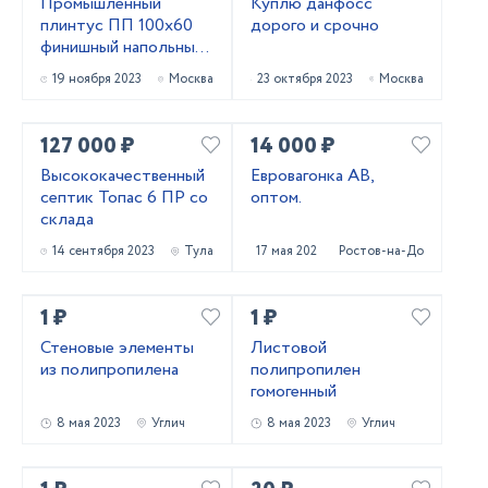
Промышленный
Куплю данфосс
плинтус ПП 100х60
дорого и срочно
финишный напольный
из ПВХ
19 ноября 2023
Москва
23 октября 2023
Москва
127 000 ₽
14 000 ₽
Высококачественный
Евровагонка АВ,
септик Топас 6 ПР со
оптом.
склада
14 сентября 2023
Тула
17 мая 2023
Ростов-на-Дону
1 ₽
1 ₽
Стеновые элементы
Листовой
из полипропилена
полипропилен
гомогенный
8 мая 2023
Углич
8 мая 2023
Углич