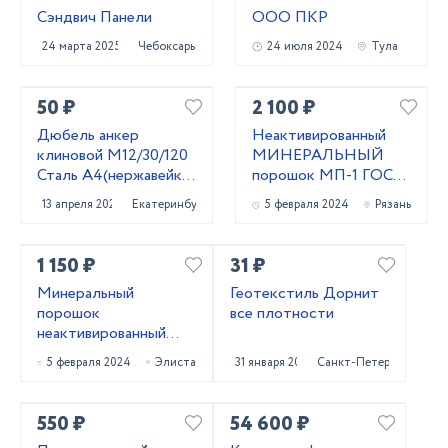
Сэндвич Панели
ООО ПКР
24 марта 2025
Чебоксары
24 июля 2024
Тула
50 ₽
2 100 ₽
Дюбель анкер
Неактивированный
клиновой М12/30/120
МИНЕРАЛЬНЫЙ
Сталь А4(нержавейка)
порошок МП-1 ГОСТ
Фирма WURTH
52129-03 и МП-2
13 апреля 2024
Екатеринбург
5 февраля 2024
Рязань
ГОСТ 32761-14
1 150 ₽
31 ₽
Минеральный
Геотекстиль Дорнит
порошок
все плотности
неактивированный
МП-1 ГОСТ 52129-03
5 февраля 2024
Элиста
31 января 2024
Санкт-Петербург
и МП-2 ГОСТ 32761-
14
550 ₽
54 600 ₽