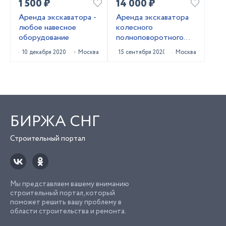
1 500 ₽
14 000 ₽
Аренда экскаватора -
Аренда экскаватора
любое навесное
колесного
оборудование
полноповоротного
HYUNDAI R140W-9S
10 декабря 2020
Москва
15 сентября 2020
Москва
БИРЖА СНГ
Строительный портал
Мы представляем вашему вниманию
строительный портал, который
поможет решить вашу проблему в
области строительства и ремонта.