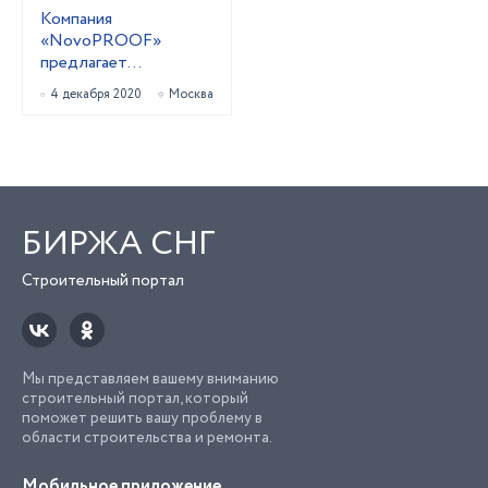
Компания
«NovoPROOF»
предлагает
неповторимый набор
4 декабря 2020
Москва
строительных
материалов из ЭПДМ
– синтетическог
БИРЖА СНГ
Строительный портал
Мы представляем вашему вниманию
строительный портал, который
поможет решить вашу проблему в
области строительства и ремонта.
Мобильное приложение