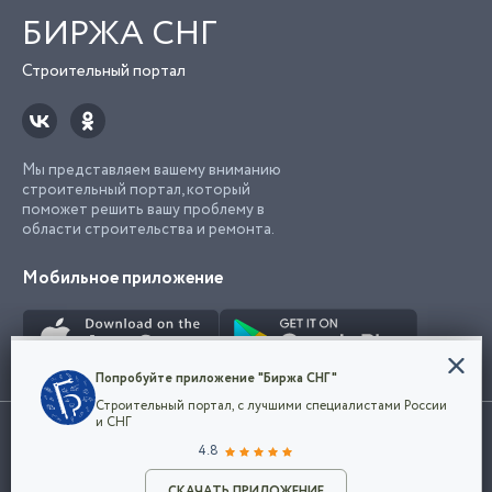
БИРЖА СНГ
Строительный портал
Мы представляем вашему вниманию
строительный портал, который
поможет решить вашу проблему в
области строительства и ремонта.
Мобильное приложение
Конфиденциальность
Попробуйте приложение "Биржа СНГ"
Мы используем файлы cookie, чтобы сделать
Строительный портал, с лучшими специалистами России
наш сайт удобным для каждого
Использование сайта, в том числе подача объявлений, означает
и СНГ
пользователя. Оставаясь на сайте,
ОК
согласие с
пользовательским соглашением
. Все логотипы и торговые
4.8
вы соглашаетесь
марки представленные на сайте являются собственностью их
с
Политикой конфиденциальности компании
владельца.
Разместить объявление
и принимаете условия использования cookie.
СКАЧАТЬ ПРИЛОЖЕНИЕ