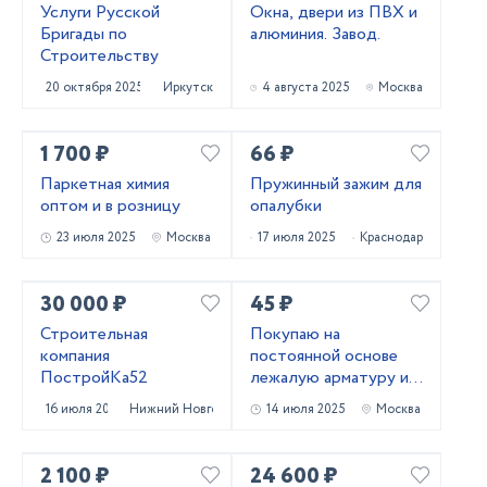
Услуги Русской
Окна, двери из ПВХ и
Бригады по
алюминия. Завод.
Строительству
20 октября 2025
Иркутск
4 августа 2025
Москва
1 700 ₽
66 ₽
Паркетная химия
Пружинный зажим для
оптом и в розницу
опалубки
23 июля 2025
Москва
17 июля 2025
Краснодар
30 000 ₽
45 ₽
Строительная
Покупаю на
компания
постоянной основе
ПостройКа52
лежалую арматуру и
металлопрокат!
16 июля 2025
Нижний Новгород
14 июля 2025
Москва
Самовывоз
2 100 ₽
24 600 ₽