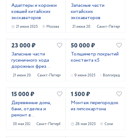
Адаптеры и коронки
Запасные части
ковшей китайских
китайских
экскаваторов
экскаваторов
21 июня 2025
Москва
21 июня 2025
Санкт-Петербург
23 000 ₽
50 000 ₽
Запасные части
Толщиметр покрытий
гусеничного хода
константа к5
дорожных фрез
Caterpillar PM620
21 июня 2025
Санкт-Петербург
9 июня 2025
Волгоград
15 000 ₽
1 500 ₽
Деревянные дома,
Монтаж перегородок
бани, отделка и
из гипсокартона
ремонт в
Приозерском и
30 мая 2025
Санкт-Петербург
28 мая 2025
Сочи
Выборгском районах