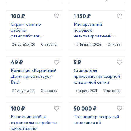
100 ₽
1 150 ₽
Строитeльныe
Минеральный
paботы,
порошок
разнорaбочиe,
неактивированный
рaбoчий нa чаc,
МП-1 ГОСТ 52129-03
24 октября 2023
Ставрополь
5 февраля 2024
Элиста
pабoчий нa пoлный
и МП-2 ГОСТ 32761-
paбoчи
14
49 ₽
5 ₽
Компания «Кирпичный
Станок для
Дом» приветствует
производства сварной
Вас!
кладочной сетки
27 августа 2024
Ставрополь
7 апреля 2021
Успенское
100 ₽
50 000 ₽
Выполним любые
Толщиметр покрытий
строительные работы
константа к5
качественно!