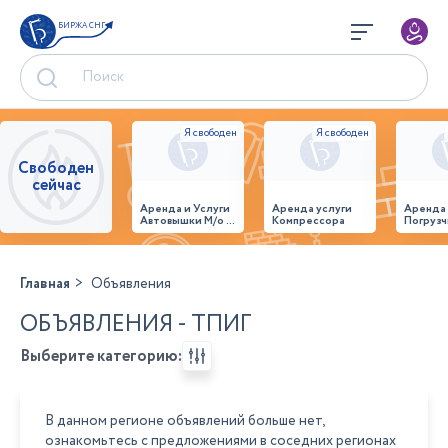
БИРЖА СНГ
Свободен
сейчас
Аренда и Услуги
Аренда услуги
Аренда
Автовышки М/о г.
Компрессора
Погрузч
Домодедово
26,28,32 место
Главная
Объявления
ОБЪЯВЛЕНИЯ - ТПИГ
Выберите категорию:
В данном регионе объявлений больше нет,
ознакомьтесь с предложениями в соседних регионах