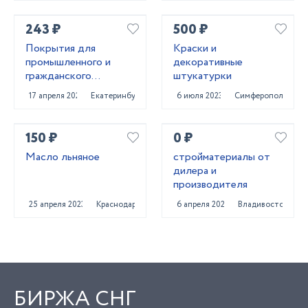
243 ₽
500 ₽
Покрытия для
Краски и
промышленного и
декоративные
гражданского
штукатурки
строительства от
17 апреля 2025
Екатеринбург
6 июля 2023
Симферополь
поставщика
CUMIXAN
150 ₽
0 ₽
Масло льняное
стройматериалы от
дилера и
производителя
25 апреля 2023
Краснодар
6 апреля 2022
Владивосток
БИРЖА СНГ