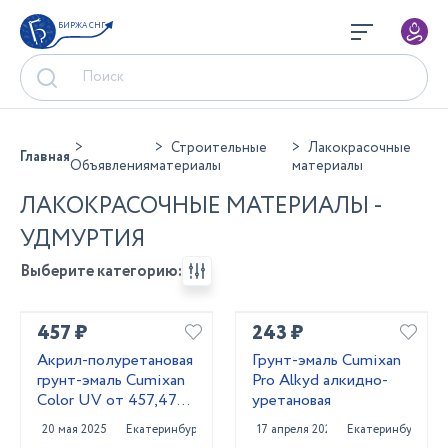
БИРЖА СНГ
Строительные
Лакокрасочные
Главная
Объявления
материалы
материалы
ЛАКОКРАСОЧНЫЕ МАТЕРИАЛЫ -
УДМУРТИЯ
Выберите категорию:
457 ₽
243 ₽
Акрил-полуретановая
Грунт-эмаль Cumixan
грунт-эмаль Cumixan
Pro Alkyd алкидно-
Color UV от 457,47
уретановая
рублей
20 мая 2025
Екатеринбург
17 апреля 2025
Екатеринбург