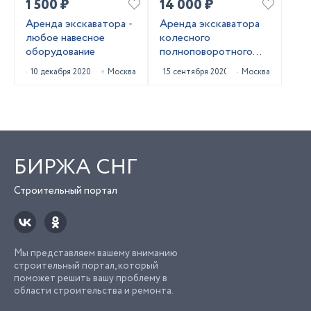
1 500 ₽
14 000 ₽
Аренда экскаватора -
Аренда экскаватора
любое навесное
колесного
оборудование
полноповоротного
HYUNDAI R140W-9S
10 декабря 2020
Москва
15 сентября 2020
Москва
БИРЖА СНГ
Строительный портал
Мы представляем вашему вниманию
строительный портал, который
поможет решить вашу проблему в
области строительства и ремонта.