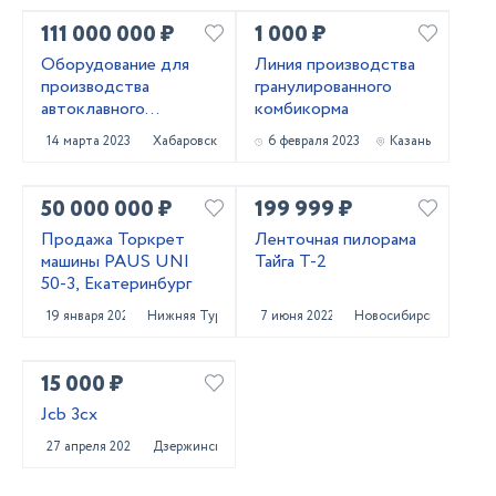
111 000 000 ₽
1 000 ₽
Оборудование для
Линия производства
производства
гранулированного
автоклавного
комбикорма
газобетона
14 марта 2023
Хабаровск
6 февраля 2023
Казань
50 000 000 ₽
199 999 ₽
Продажа Торкрет
Ленточная пилорама
машины PAUS UNI
Тайга Т-2
50-3, Екатеринбург
19 января 2023
Нижняя Тура
7 июня 2022
Новосибирск
15 000 ₽
Jcb 3cx
27 апреля 2022
Дзержинск