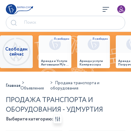
БИРЖА СНГ
Свободен
сейчас
Аренда и Услуги
Аренда услуги
Аренда
Автовышки М/о г.
Компрессора
Погрузч
Домодедово
26,28,32 место
Продажа транспорта и
Главная
Объявления
оборудования
ПРОДАЖА ТРАНСПОРТА И
ОБОРУДОВАНИЯ - УДМУРТИЯ
Выберите категорию: