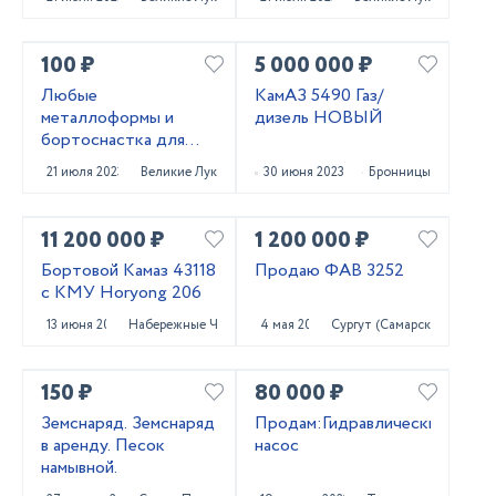
100 ₽
5 000 000 ₽
Любые
КамАЗ 5490 Газ/
металлоформы и
дизель НОВЫЙ
бортоснастка для
ваших ЖБИ от «М-
21 июля 2023
Великие Луки
30 июня 2023
Бронницы
Конструктор»
11 200 000 ₽
1 200 000 ₽
Бортовой Камаз 43118
Продаю ФАВ 3252
с КМУ Horyong 206
13 июня 2023
Набережные Челны
4 мая 2023
Сургут (Самарская обл.)
150 ₽
80 000 ₽
Земснаряд. Земснаряд
Продам:Гидравлический
в аренду. Песок
насос
намывной.