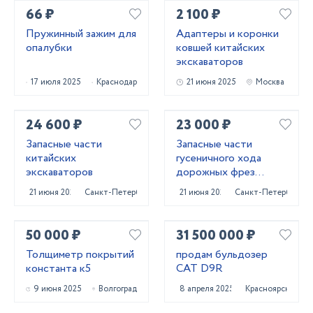
66 ₽
2 100 ₽
Пружинный зажим для
Адаптеры и коронки
опалубки
ковшей китайских
экскаваторов
17 июля 2025
Краснодар
21 июня 2025
Москва
24 600 ₽
23 000 ₽
Запасные части
Запасные части
китайских
гусеничного хода
экскаваторов
дорожных фрез
Caterpillar PM620
21 июня 2025
Санкт-Петербург
21 июня 2025
Санкт-Петербург
50 000 ₽
31 500 000 ₽
Толщиметр покрытий
продам бульдозер
константа к5
CAT D9R
9 июня 2025
Волгоград
8 апреля 2025
Красноярск