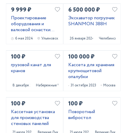
9 999 ₽
6 500 000 ₽
Проектирование
Экскаватор погрузчик
оборудования и
SHANMON 388H
валковой оснастки
для профилирования
6 мая 2024
Ульяновск
26 января 2024
Челябинск
металла
100 ₽
100 000 ₽
грузовой канат для
Кассета для хранения
кранов
крупнощитовой
опалубки
8 декабря 2023
Набережные Челны
31 октября 2023
Москва
100 ₽
100 ₽
Кассетная установка
Поворотный
для производства
вибростол
стеновых панелей
21 июля 2023
Великие Луки
21 июля 2023
Великие Луки