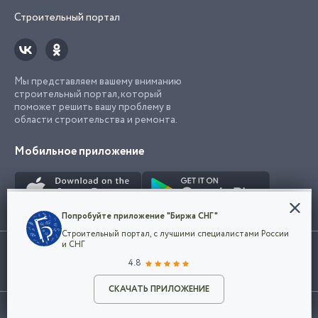
Строительный портал
Мы представляем вашему вниманию
строительный портал, который
поможет решить вашу проблему в
области строительства и ремонта.
Мобильное приложение
Конфиденциальность
Попробуйте приложение "Биржа СНГ"
Мы используем файлы cookie, чтобы сделать
Строительный портал, с лучшими специалистами России
наш сайт удобным для каждого
Использование сайта, в том числе подача объявлений, означает
и СНГ
пользователя. Оставаясь на сайте,
ОК
согласие с
пользовательским соглашением
. Все логотипы и торговые
4.8
вы соглашаетесь
марки представленные на сайте являются собственностью их
с
Политикой конфиденциальности компании
владельца.
Разместить объявление
и принимаете условия использования cookie.
СКАЧАТЬ ПРИЛОЖЕНИЕ
©2026
Биржа СНГ