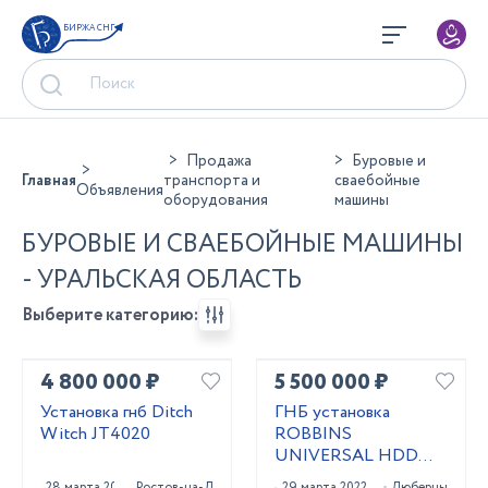
БИРЖА СНГ
Продажа
Буровые и
Главная
транспорта и
сваебойные
Объявления
оборудования
машины
БУРОВЫЕ И СВАЕБОЙНЫЕ МАШИНЫ
- УРАЛЬСКАЯ ОБЛАСТЬ
Выберите категорию:
4 800 000 ₽
5 500 000 ₽
Установка гнб Ditch
ГНБ установка
Witch JT4020
ROBBINS
UNIVERSAL HDD
UNI 24x40
28 марта 2023
Ростов-на-Дону
29 марта 2022
Люберцы