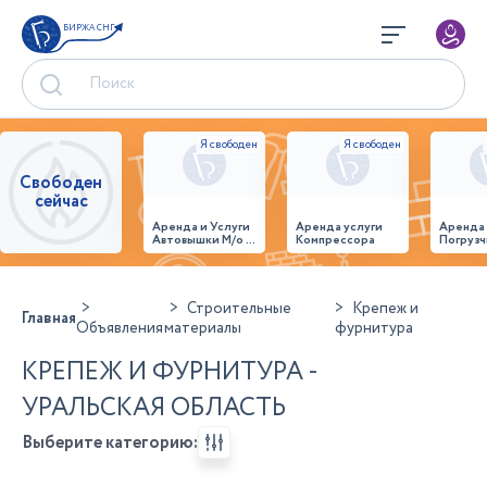
БИРЖА СНГ
Свободен
сейчас
Аренда и Услуги
Аренда услуги
Аренда
Автовышки М/о г.
Компрессора
Погрузч
Домодедово
26,28,32 место
Строительные
Крепеж и
Главная
Объявления
материалы
фурнитура
КРЕПЕЖ И ФУРНИТУРА -
УРАЛЬСКАЯ ОБЛАСТЬ
Выберите категорию: