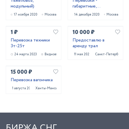
тяжеловоз,
Перевозки -
модульный)
габаритные,
негабаритные
17 ноября 2020
Москва
14 декабря 2020
Москва
1 ₽
10 000 ₽
Перевозка техники
Предоставлю в
3т-25т
аренду трал
24 марта 2023
Видное
11 мая 2023
Санкт-Петербург
15 000 ₽
Перевозка вагончика
1 августа 2024
Ханты-Мансийск
БИРЖА СНГ