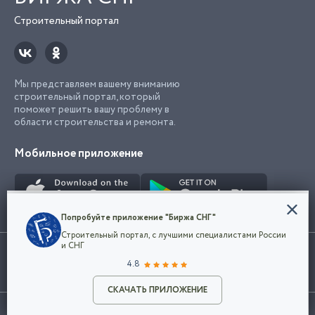
Строительный портал
Мы представляем вашему вниманию
строительный портал, который
поможет решить вашу проблему в
области строительства и ремонта.
Мобильное приложение
Конфиденциальность
Попробуйте приложение "Биржа СНГ"
Мы используем файлы cookie, чтобы сделать
Строительный портал, с лучшими специалистами России
наш сайт удобным для каждого
Использование сайта, в том числе подача объявлений, означает
и СНГ
пользователя. Оставаясь на сайте,
ОК
согласие с
пользовательским соглашением
. Все логотипы и торговые
4.8
вы соглашаетесь
марки представленные на сайте являются собственностью их
с
Политикой конфиденциальности компании
владельца.
Разместить объявление
и принимаете условия использования cookie.
СКАЧАТЬ ПРИЛОЖЕНИЕ
©2026
Биржа СНГ