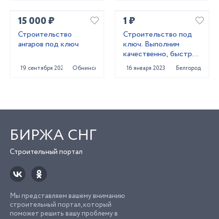
15 000 ₽
1 ₽
Строительство
Строительство под
ангаров под ключ
ключ. Выполним
качественно, быстро,
подскажем лучшее!
19 сентября 2024
Обнинск
16 января 2023
Белгород
БИРЖА СНГ
Строительный портал
Мы представляем вашему вниманию
строительный портал, который
поможет решить вашу проблему в