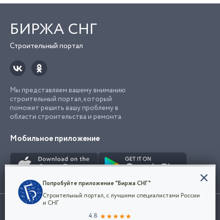
БИРЖА СНГ
Строительный портал
Мы представляем вашему вниманию
строительный портал, который
поможет решить вашу проблему в
области строительства и ремонта.
Мобильное приложение
Конфиденциальность
Попробуйте приложение "Биржа СНГ"
Мы используем файлы cookie, чтобы сделать
Строительный портал, с лучшими специалистами России
наш сайт удобным для каждого
Использование сайта, в том числе подача объявлений, означает
и СНГ
пользователя. Оставаясь на сайте,
ОК
согласие с
пользовательским соглашением
. Все логотипы и торговые
4.8
вы соглашаетесь
марки представленные на сайте являются собственностью их