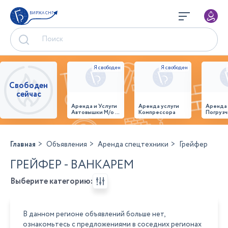
БИРЖА СНГ
Свободен
сейчас
Аренда и Услуги
Аренда услуги
Аренда
Автовышки М/о г.
Компрессора
Погрузч
Домодедово
26,28,32 место
Главная
Объявления
Аренда спецтехники
Грейфер
ГРЕЙФЕР - ВАНКАРЕМ
Выберите категорию:
В данном регионе объявлений больше нет,
ознакомьтесь с предложениями в соседних регионах