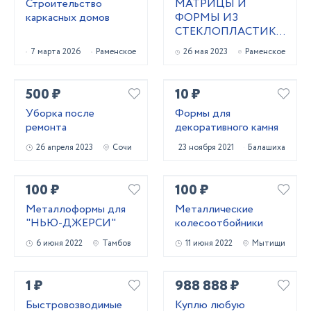
Строительство
МАТРИЦЫ И
каркасных домов
ФОРМЫ ИЗ
СТЕКЛОПЛАСТИКА
ДЛЯ ЗАЛИВКИ
7 марта 2026
Раменское
26 мая 2023
Раменское
БЕТОНА
500 ₽
10 ₽
Уборка после
Формы для
ремонта
декоративного камня
26 апреля 2023
Сочи
23 ноября 2021
Балашиха
100 ₽
100 ₽
Металлоформы для
Металлические
"НЬЮ-ДЖЕРСИ"
колесоотбойники
6 июня 2022
Тамбов
11 июня 2022
Мытищи
1 ₽
988 888 ₽
Быстровозводимые
Куплю любую