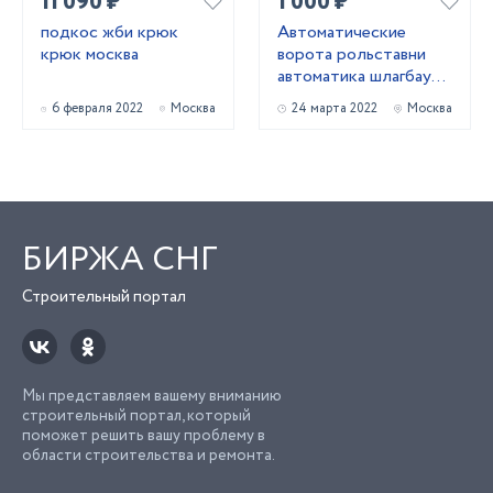
11 090 ₽
1 000 ₽
подкос жби крюк
Автоматические
крюк москва
ворота рольставни
автоматика шлагбаумы
в Москве и М.О.
6 февраля 2022
Москва
24 марта 2022
Москва
БИРЖА СНГ
Строительный портал
Мы представляем вашему вниманию
строительный портал, который
поможет решить вашу проблему в
области строительства и ремонта.