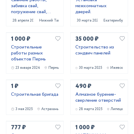
забивка свай,
межкомнатных
погружение свай,
дверей.
сваебойные работы,
28 апреля 2022
Нижний Тагил
30 марта 2025
Екатеринбург
свайный фундамент
1 000 ₽
35 000 ₽
Строительные
Строительство из
работы разных
сэндвич панелей
объектов Пермь
23 января 2024
Пермь
30 марта 2025
Ижевск
1 ₽
490 ₽
Строительная бригада
Алмазное бурение-
сверление отверстий
3 мая 2025
Астрахань
28 марта 2025
Липецк
777 ₽
1 000 ₽