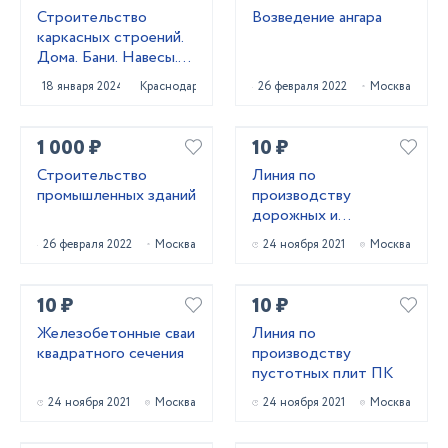
Строительство
Возведение ангара
каркасных строений.
Дома. Бани. Навесы.
Заборы
18 января 2024
Краснодар
26 февраля 2022
Москва
1 000 ₽
10 ₽
Строительство
Линия по
промышленных зданий
производству
дорожных и
аэродромных плит
26 февраля 2022
Москва
24 ноября 2021
Москва
10 ₽
10 ₽
Железобетонные сваи
Линия по
квадратного сечения
производству
пустотных плит ПК
24 ноября 2021
Москва
24 ноября 2021
Москва