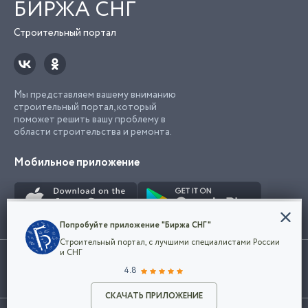
БИРЖА СНГ
Строительный портал
Мы представляем вашему вниманию
строительный портал, который
поможет решить вашу проблему в
области строительства и ремонта.
Мобильное приложение
Конфиденциальность
Попробуйте приложение "Биржа СНГ"
Мы используем файлы cookie, чтобы сделать
Строительный портал, с лучшими специалистами России
наш сайт удобным для каждого
Использование сайта, в том числе подача объявлений, означает
и СНГ
пользователя. Оставаясь на сайте,
ОК
согласие с
пользовательским соглашением
. Все логотипы и торговые
4.8
вы соглашаетесь
марки представленные на сайте являются собственностью их
с
Политикой конфиденциальности компании
владельца.
Разместить объявление
и принимаете условия использования cookie.
СКАЧАТЬ ПРИЛОЖЕНИЕ