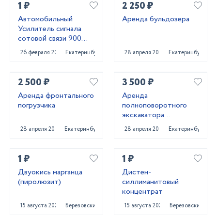
1 ₽
2 250 ₽
Автомобильный
Аренда бульдозера
Усилитель сигнала
сотовой связи 900
MHZ
26 февраля 2022
Екатеринбург
28 апреля 2025
Екатеринбург
2 500 ₽
3 500 ₽
Аренда фронтального
Аренда
погрузчика
полноповоротного
экскаватора
погрузчика
28 апреля 2025
Екатеринбург
28 апреля 2025
Екатеринбург
1 ₽
1 ₽
Двуокись марганца
Дистен-
(пиролюзит)
силлиманитовый
концентрат
15 августа 2023
Березовский
15 августа 2023
Березовский