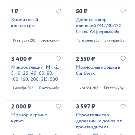
1 ₽
50 ₽
Хромитовый
Дюбель анкер
концентрат
клиновой М12/30/120
Сталь А4(нержавейка)
Фирма WURTH
15 августа 2023
Березовский
13 апреля 2024
Екатеринбург
3 400 ₽
2 550 ₽
Микрокальцит: МК-2,
Мраморная крошка в
5, 10, 20, 40, 60, 80,
биг бегах
100, 160, 200, 315, 500
1 ноября 2025
Екатеринбург
1 ноября 2025
Екатеринбург
2 000 ₽
3 597 ₽
Мрамор и гранит
Строительство
купить
деревянных домов от
производителя