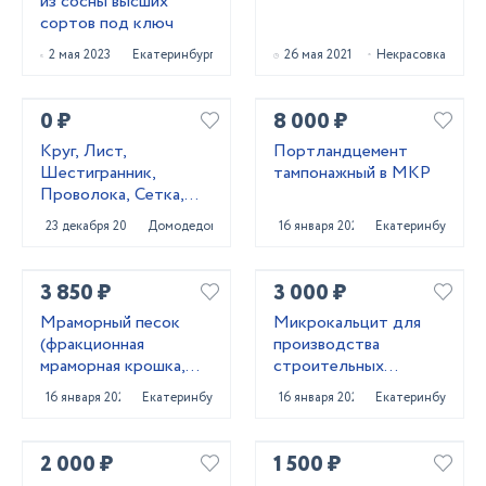
из сосны высших
сортов под ключ
2 мая 2023
Екатеринбург
26 мая 2021
Некрасовка
0 ₽
8 000 ₽
Круг, Лист,
Портландцемент
Шестигранник,
тампонажный в МКР
Проволока, Сетка,
Квадрат 20Х13,
23 декабря 2020
Домодедово
16 января 2022
Екатеринбург
40Х13, 20Х23Н18,
10X17Н13М2Т,
14Х17Н2, 12
3 850 ₽
3 000 ₽
Мраморный песок
Микрокальцит для
(фракционная
производства
мраморная крошка,
строительных
каролит)
материалов
16 января 2022
Екатеринбург
16 января 2022
Екатеринбург
2 000 ₽
1 500 ₽