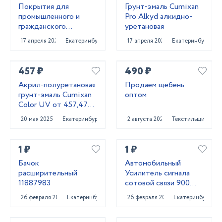
Покрытия для
Грунт-эмаль Cumixan
промышленного и
Pro Alkyd алкидно-
гражданского
уретановая
строительства от
17 апреля 2025
Екатеринбург
17 апреля 2025
Екатеринбург
поставщика
CUMIXAN
457 ₽
490 ₽
Акрил-полуретановая
Продаем щебень
грунт-эмаль Cumixan
оптом
Color UV от 457,47
рублей
20 мая 2025
Екатеринбург
2 августа 2021
Текстильщик
1 ₽
1 ₽
Бачок
Автомобильный
расширительный
Усилитель сигнала
11887983
сотовой связи 900
MHZ + 1800 MHZ +
26 февраля 2022
Екатеринбург
26 февраля 2022
Екатеринбург
2,3,4 G