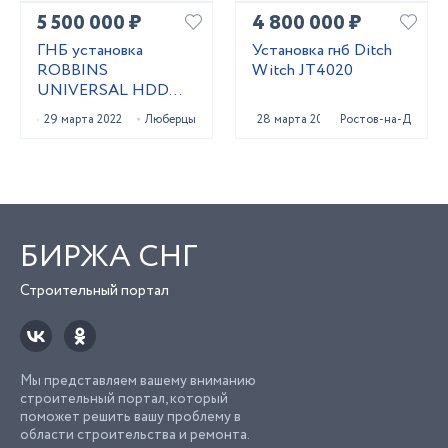
5 500 000 ₽
4 800 000 ₽
ГНБ установка
Установка гнб Ditch
ROBBINS
Witch JT4020
UNIVERSAL HDD
UNI 24x40
29 марта 2022
Люберцы
28 марта 2023
Ростов-на-Дону
БИРЖА СНГ
Строительный портал
Мы представляем вашему вниманию
строительный портал, который
поможет решить вашу проблему в
области строительства и ремонта.