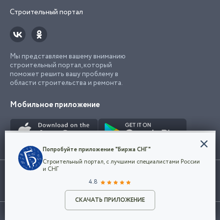
Строительный портал
Мы представляем вашему вниманию
строительный портал, который
поможет решить вашу проблему в
области строительства и ремонта.
Мобильное приложение
Конфиденциальность
Попробуйте приложение "Биржа СНГ"
Мы используем файлы cookie, чтобы сделать
Строительный портал, с лучшими специалистами России
наш сайт удобным для каждого
Использование сайта, в том числе подача объявлений, означает
и СНГ
пользователя. Оставаясь на сайте,
ОК
согласие с
пользовательским соглашением
. Все логотипы и торговые
4.8
вы соглашаетесь
марки представленные на сайте являются собственностью их
с
Политикой конфиденциальности компании
владельца.
Разместить объявление
и принимаете условия использования cookie.
СКАЧАТЬ ПРИЛОЖЕНИЕ
©2026
Биржа СНГ