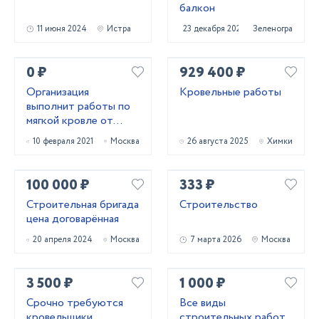
балкон
11 июня 2024
Истра
23 декабря 2020
Зеленоград
0 ₽
929 400 ₽
Организация
Кровельные работы
выполнит работы по
мягкой кровле от
5000-300000 м2
10 февраля 2021
Москва
26 августа 2025
Химки
100 000 ₽
333 ₽
Строительная бригада
Строительство
цена договарённая
20 апреля 2024
Москва
7 марта 2026
Москва
3 500 ₽
1 000 ₽
Срочно требуются
Все виды
кровельщики
строительных работ