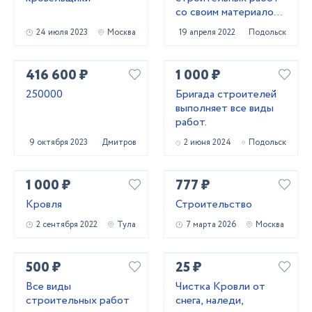
со своим материалом
и с материалом
24 июля 2023
Москва
19 апреля 2022
Подольск
заказчика
416 600 ₽
1 000 ₽
250000
Бригада строителей
выполняет все виды
работ.
9 октября 2023
Дмитров
2 июня 2024
Подольск
1 000 ₽
777 ₽
Кровля
Строительство
2 сентября 2022
Тула
7 марта 2026
Москва
500 ₽
25 ₽
Все виды
Чистка Кровли от
строительных работ
снега, наледи,