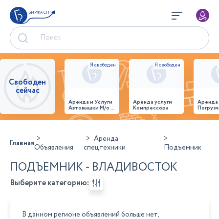
БИРЖА СНГ
Свободен
сейчас
Аренда и Услуги
Аренда услуги
Аренда
Автовышки М/о г.
Компрессора
Погрузч
Домодедово
26,28,32 место
Аренда
Главная
Объявления
спецтехники
Подъемник
ПОДЪЕМНИК - ВЛАДИВОСТОК
Выберите категорию:
В данном регионе объявлений больше нет,