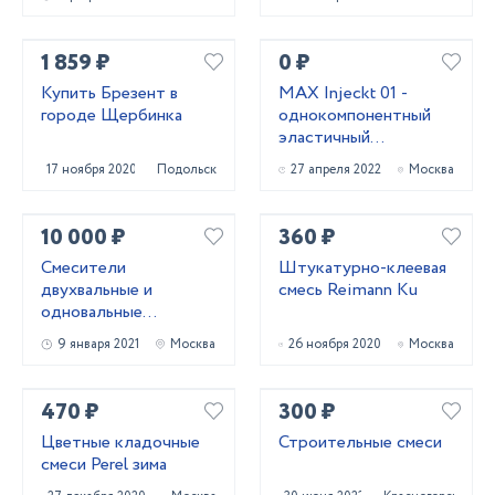
1 859 ₽
0 ₽
Купить Брезент в
MAX Injeckt 01 -
городе Щербинка
однокомпонентный
эластичный
гидроизоляционный
17 ноября 2020
Подольск
27 апреля 2022
Москва
состав
10 000 ₽
360 ₽
Смесители
Штукатурно-клеевая
двухвальные и
смесь Reimann Ku
одновальные
С-3,С-6,С-12 торфа,
9 января 2021
Москва
26 ноября 2020
Москва
удобрений, кормов,
стройсмесей, грунта,
мела
470 ₽
300 ₽
Цветные кладочные
Строительные смеси
смеси Perel зима