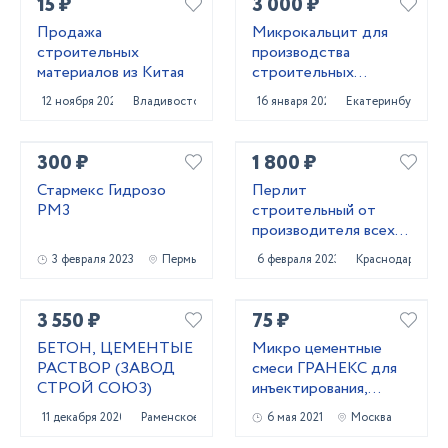
15 ₽
3 000 ₽
Продажа
Микрокальцит для
строительных
производства
материалов из Китая
строительных
материалов
12 ноября 2020
Владивосток
16 января 2022
Екатеринбург
300 ₽
1 800 ₽
Стармекс Гидрозо
Перлит
РМ3
строительный от
производителя всех
марок
3 февраля 2023
Пермь
6 февраля 2023
Краснодар
3 550 ₽
75 ₽
БЕТОН, ЦЕМЕНТЫЕ
Микро цементные
РАСТВОР (ЗАВОД
смеси ГРАНЕКС для
СТРОЙ СОЮЗ)
инъектирования,
укрепления кирпичной
11 декабря 2020
Раменское
6 мая 2021
Москва
кладки