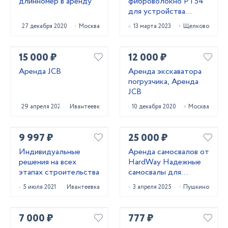
длинномер в аренду
фиброволокно РТ54
для устройства
паркингов со склада в
27 декабря 2020
Москва
13 марта 2023
Щелково
Москве
15 000 ₽
12 000 ₽
Аренда JCB
Аренда экскаватора
погрузчика, Аренда
JCB
29 апреля 2023
Ивантеевка
10 декабря 2020
Москва
9 997 ₽
25 000 ₽
Индивидуальные
Аренда самосвалов от
решения на всех
HardWay Надежные
этапах строительства
самосвалы для
перевозки материалов
5 июля 2021
Ивантеевка
3 апреля 2025
Пушкино
7 000 ₽
777 ₽