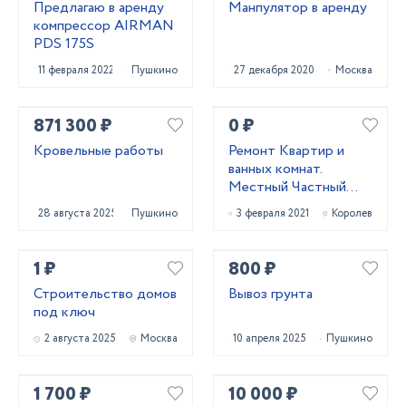
Предлагаю в аренду
Манпулятор в аренду
компрессор AIRMAN
PDS 175S
11 февраля 2022
Пушкино
27 декабря 2020
Москва
871 300 ₽
0 ₽
Кровельные работы
Ремонт Квартир и
ванных комнат.
Местный Частный
Мастер. Щёлково,
28 августа 2025
Пушкино
3 февраля 2021
Королев
Королёв, Мытищи
1 ₽
800 ₽
Строительство домов
Вывоз грунта
под ключ
2 августа 2025
Москва
10 апреля 2025
Пушкино
1 700 ₽
10 000 ₽