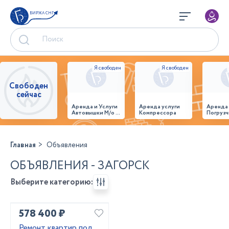
БИРЖА СНГ
Свободен
сейчас
Аренда и Услуги
Аренда услуги
Аренда
Автовышки М/о г.
Компрессора
Погрузч
Домодедово
26,28,32 место
Главная
Объявления
ОБЪЯВЛЕНИЯ - ЗАГОРСК
Выберите категорию:
578 400 ₽
Ремонт квартир под