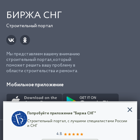
БИРЖА СНГ
Строительный портал
Мы представляем вашему вниманию
строительный портал, который
поможет решить вашу проблему в
области строительства и ремонта.
Мобильное приложение
Конфиденциальность
Попробуйте приложение "Биржа СНГ"
Мы используем файлы cookie, чтобы сделать
Строительный портал, с лучшими специалистами России
наш сайт удобным для каждого
Использование сайта, в том числе подача объявлений, означает
и СНГ
пользователя. Оставаясь на сайте,
ОК
согласие с
пользовательским соглашением
. Все логотипы и торговые
4.8
вы соглашаетесь
марки представленные на сайте являются собственностью их
с
Политикой конфиденциальности компании