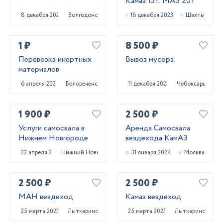
Камаз 15т. МАЗ 20т
8 декабря 2023
Волгодонск
16 декабря 2023
Шахты
1 ₽
8 500 ₽
Перевозка инертных
Вывоз мусора.
материалов
6 апреля 2023
Белореченск
11 декабря 2023
Чебоксары
1 900 ₽
2 500 ₽
Услуги самосвала в
Аренда Самосвала
Нижнем Новгороде
вездехода КамАЗ
22 апреля 2022
Нижний Новгород
31 января 2024
Москва
2 500 ₽
2 500 ₽
MAH вездеход
Камаз вездеход
25 марта 2023
Лыткарино
25 марта 2023
Лыткарино