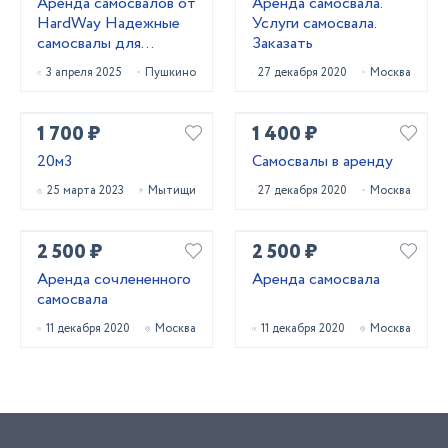
Аренда самосвалов от
Аренда самосвала.
HardWay Надежные
Услуги самосвала.
самосвалы для
Заказать
перевозки материалов
3 апреля 2025
Пушкино
27 декабря 2020
Москва
1 700 ₽
1 400 ₽
20м3
Самосвалы в аренду
25 марта 2023
Мытищи
27 декабря 2020
Москва
2 500 ₽
2 500 ₽
Аренда сочлененного
Аренда самосвала
самосвала
11 декабря 2020
Москва
11 декабря 2020
Москва