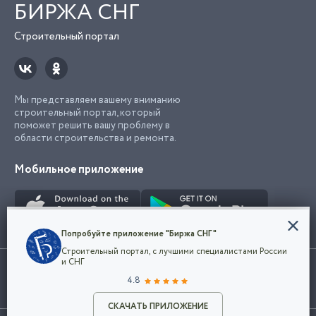
БИРЖА СНГ
Строительный портал
Мы представляем вашему вниманию
строительный портал, который
поможет решить вашу проблему в
области строительства и ремонта.
Мобильное приложение
Конфиденциальность
Попробуйте приложение "Биржа СНГ"
Мы используем файлы cookie, чтобы сделать
Строительный портал, с лучшими специалистами России
наш сайт удобным для каждого
Использование сайта, в том числе подача объявлений, означает
и СНГ
пользователя. Оставаясь на сайте,
ОК
согласие с
пользовательским соглашением
. Все логотипы и торговые
4.8
вы соглашаетесь
марки представленные на сайте являются собственностью их
с
Политикой конфиденциальности компании
владельца.
Разместить объявление
и принимаете условия использования cookie.
СКАЧАТЬ ПРИЛОЖЕНИЕ