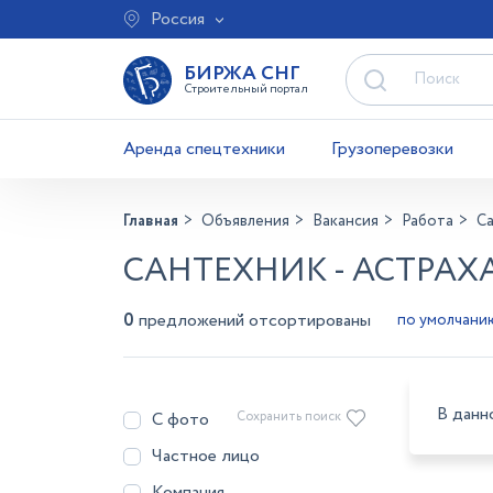
Россия
БИРЖА СНГ
Строительный портал
Аренда спецтехники
Грузоперевозки
Главная
Объявления
Вакансия
Работа
С
САНТЕХНИК - АСТРАХ
0
предложений отсортированы
В данн
С фото
Сохранить поиск
Частное лицо
Компания