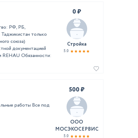
0 ₽
во: РФ, РБ,
и Таджикистан только
ного союза)
Стройка
ектной документацией
5.0
ами REHAU Обязанности:
500 ₽
льные работы Все под
ООО
МОСЭКОСЕРВИС
5.0