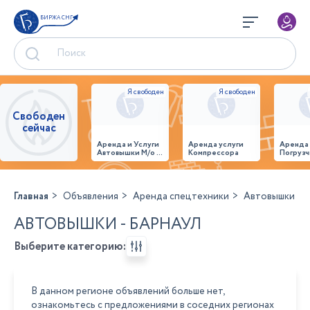
БИРЖА СНГ
Свободен
сейчас
Аренда и Услуги
Аренда услуги
Аренда
Автовышки М/о г.
Компрессора
Погрузч
Домодедово
26,28,32 место
Главная
Объявления
Аренда спецтехники
Автовышки
АВТОВЫШКИ - БАРНАУЛ
Выберите категорию:
В данном регионе объявлений больше нет,
ознакомьтесь с предложениями в соседних регионах