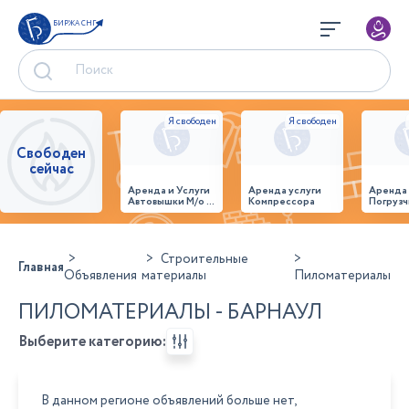
БИРЖА СНГ
Свободен
сейчас
Аренда и Услуги
Аренда услуги
Аренда
Автовышки М/о г.
Компрессора
Погрузч
Домодедово
26,28,32 место
Строительные
Главная
Объявления
материалы
Пиломатериалы
ПИЛОМАТЕРИАЛЫ - БАРНАУЛ
Выберите категорию:
В данном регионе объявлений больше нет,