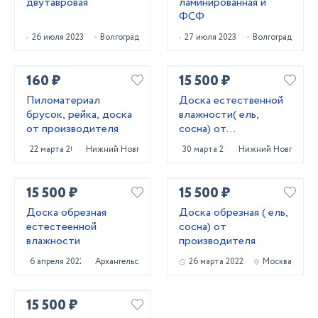
двутавровая
ламинированная и
ФСФ
26 июля 2023
Волгоград
27 июля 2023
Волгоград
160 ₽
15 500 ₽
Пиломатериал
Доска естественной
брусок, рейка, доска
влажности( ель,
от производителя
сосна) от
производителя
22 марта 2022
Нижний Новгород
30 марта 2022
Нижний Новгород
15 500 ₽
15 500 ₽
Доска обрезная
Доска обрезная ( ель,
естестеенной
сосна) от
влажности
производителя
6 апреля 2022
Архангельск
26 марта 2022
Москва
15 500 ₽