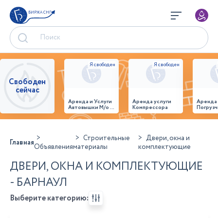
БИРЖА СНГ
Свободен
сейчас
Аренда и Услуги
Аренда услуги
Аренда
Автовышки М/о г.
Компрессора
Погрузч
Домодедово
26,28,32 место
Строительные
Двери, окна и
Главная
Объявления
материалы
комплектующие
ДВЕРИ, ОКНА И КОМПЛЕКТУЮЩИЕ
- БАРНАУЛ
Выберите категорию: