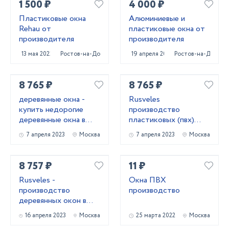
1 500 ₽
4 000 ₽
Пластиковые окна
Алюминиевые и
Rehau от
пластиковые окна от
производителя
производителя
13 мая 2022
Ростов-на-Дону
19 апреля 2022
Ростов-на-Дону
8 765 ₽
8 765 ₽
деревянные окна -
Rusveles
купить недорогие
производство
деревянные окна в
пластиковых (пвх)
Москве и
окон и дверей в
7 апреля 2023
Москва
7 апреля 2023
Москва
Московской области
Москве и
Московской области.
8 757 ₽
11 ₽
Rusveles -
Окна ПВХ
производство
производство
деревянных окон в
Москве и
16 апреля 2023
Москва
25 марта 2022
Москва
Московской области