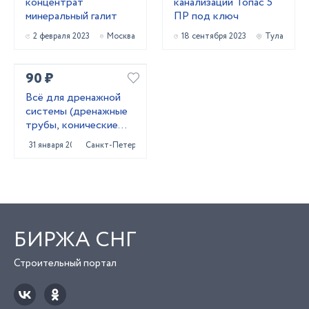
концентрат
канализации Топас 5
минеральный галит
ПР под ключ
2 февраля 2023
Москва
18 сентября 2023
Тула
90 ₽
Всё для дренажной
системы (дренажные
трубы, конические
колодцы,трубы под
31 января 2024
Санкт-Петербург
заезд)
БИРЖА СНГ
Строительный портал