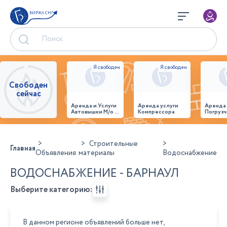
БИРЖА СНГ
Свободен
сейчас
Аренда и Услуги
Аренда услуги
Аренда
Автовышки М/о г.
Компрессора
Погрузч
Домодедово
26,28,32 место
Строительные
Главная
Объявления
материалы
Водоснабжение
ВОДОСНАБЖЕНИЕ - БАРНАУЛ
Выберите категорию:
В данном регионе объявлений больше нет,