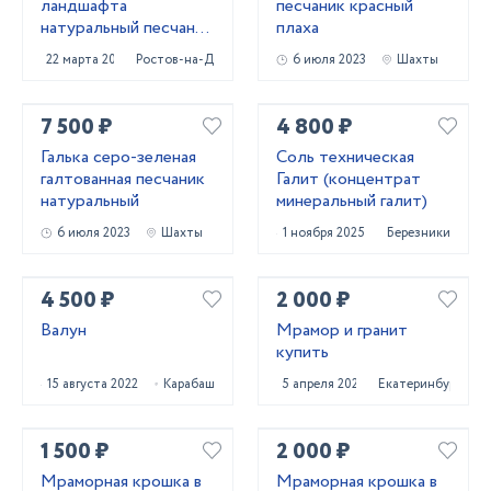
ландшафта
песчаник красный
натуральный песчаник
плаха
природный
22 марта 2022
Ростов-на-Дону
6 июля 2023
Шахты
7 500 ₽
4 800 ₽
Галька серо-зеленая
Соль техническая
галтованная песчаник
Галит (концентрат
натуральный
минеральный галит)
6 июля 2023
Шахты
1 ноября 2025
Березники
4 500 ₽
2 000 ₽
Валун
Мрамор и гранит
купить
15 августа 2022
Карабаш
5 апреля 2022
Екатеринбург
1 500 ₽
2 000 ₽
Мраморная крошка в
Мраморная крошка в