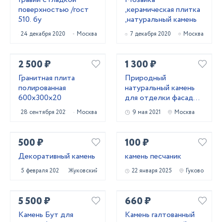
поверхностью /гост
,керамическая плитка
510. бу
,натуральный камень
24 декабря 2020
Москва
7 декабря 2020
Москва
2 500 ₽
1 300 ₽
Гранитная плита
Природный
полированная
натуральный камень
600х300х20
для отделки фасадов,
а так же брусчатка .
28 сентября 2021
Москва
9 мая 2021
Москва
500 ₽
100 ₽
Декоративный камень
камень песчаник
5 февраля 2021
Жуковский
22 января 2025
Гуково
5 500 ₽
660 ₽
Камень Бут для
Камень галтованный