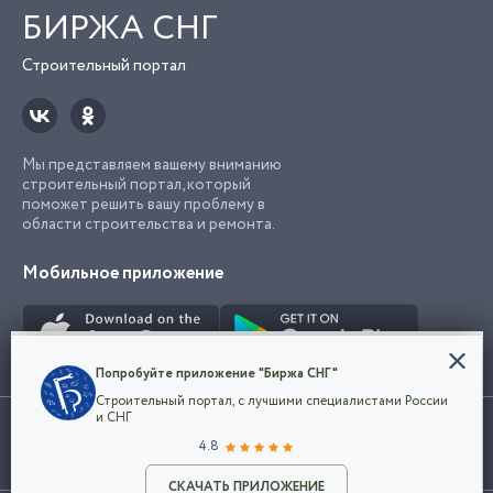
БИРЖА СНГ
Строительный портал
Мы представляем вашему вниманию
строительный портал, который
поможет решить вашу проблему в
области строительства и ремонта.
Мобильное приложение
Конфиденциальность
Попробуйте приложение "Биржа СНГ"
Мы используем файлы cookie, чтобы сделать
Строительный портал, с лучшими специалистами России
наш сайт удобным для каждого
Использование сайта, в том числе подача объявлений, означает
и СНГ
пользователя. Оставаясь на сайте,
ОК
согласие с
пользовательским соглашением
. Все логотипы и торговые
4.8
вы соглашаетесь
марки представленные на сайте являются собственностью их
с
Политикой конфиденциальности компании
владельца.
Разместить объявление
и принимаете условия использования cookie.
СКАЧАТЬ ПРИЛОЖЕНИЕ