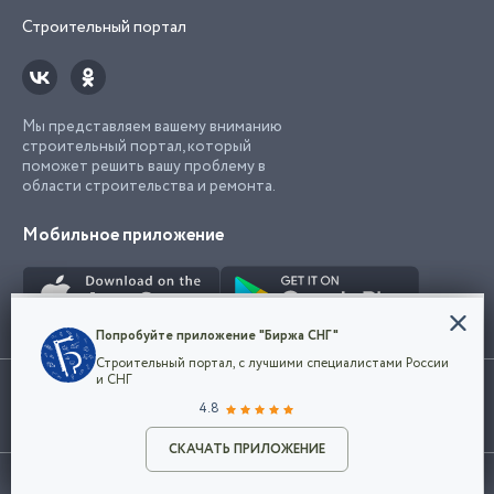
Строительный портал
Мы представляем вашему вниманию
строительный портал, который
поможет решить вашу проблему в
области строительства и ремонта.
Мобильное приложение
Конфиденциальность
Попробуйте приложение "Биржа СНГ"
Мы используем файлы cookie, чтобы сделать
Строительный портал, с лучшими специалистами России
наш сайт удобным для каждого
Использование сайта, в том числе подача объявлений, означает
и СНГ
пользователя. Оставаясь на сайте,
ОК
согласие с
пользовательским соглашением
. Все логотипы и торговые
4.8
вы соглашаетесь
марки представленные на сайте являются собственностью их
с
Политикой конфиденциальности компании
владельца.
Разместить объявление
и принимаете условия использования cookie.
СКАЧАТЬ ПРИЛОЖЕНИЕ
©2026
Биржа СНГ