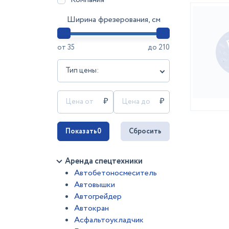
Ширина фрезерования, см
от
35
до
210
Тип цены:
Показать
0
Сбросить
Аренда спецтехники
Автобетоносмеситель
Автовышки
Автогрейдер
Автокран
Асфальтоукладчик