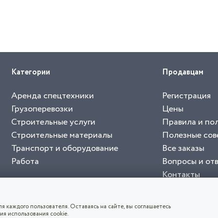
Категории
Продавцам
Аренда спецтехники
Регистрация
Грузоперевозки
Цены
Строительные услуги
Правила и по
Строительные материалы
Полезные сов
Транспорт и оборудование
Все заказы
Работа
Вопросы и от
Контакты
буйте приложение "Биржа СНГ"
тельный портал, с лучшими специалистами России и СНГ
4.8
чает согласие с
пользовательским соглашением
. Все логотипы и торговые марк
я каждого пользователя. Оставаясь на сайте, вы соглашаетесь
ия использования cookie.
СКАЧАТЬ ПРИЛОЖЕНИЕ