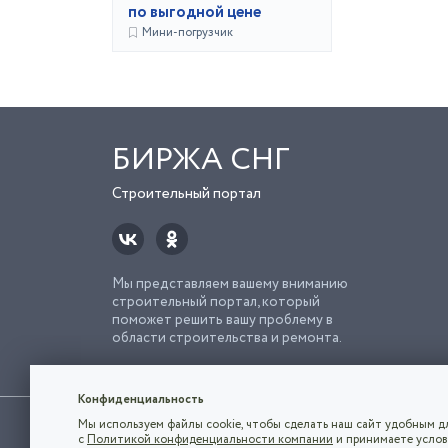
по выгодной цене
Мини-погрузчик
БИРЖА СНГ
Строительный портал
Мы представляем вашему вниманию
строительный портал, который
поможет решить вашу проблему в
области строительства и ремонта.
Попро
Строи
Конфиденциальность
Использование сайта, в том числе подача объявлений, озна
Мы используем файлы cookie, чтобы сделать наш сайт удобным дл
владельца.
с
Политикой конфиденциальности компании
и принимаете услов