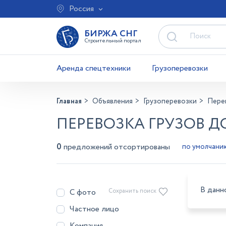
Россия
БИРЖА СНГ
Строительный портал
Аренда спецтехники
Грузоперевозки
Главная
Объявления
Грузоперевозки
Перев
ПЕРЕВОЗКА ГРУЗОВ Д
0
предложений отсортированы
В данн
С фото
Сохранить поиск
Частное лицо
Компания